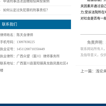
申请刑事违法追缴赔偿典型案例
关因素并通过自
如何认定过失犯罪的刑事责任？
力;受诉法院所
对社会是否有一
联系我们
律师姓名：陈天含律师
手机号码：13097838225
免责声明
：
联系网站所有人
执业证号：14511200710350449
及指导意义，仅
执业律所：广西众望（富川）律师事务所
联系地址：广西富川县富阳镇真龙路凤凰社区4
楼
上一篇：浅论