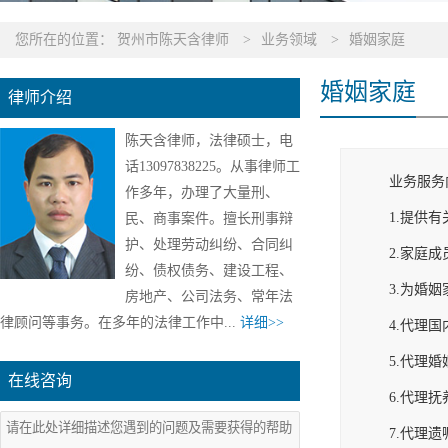
您所在的位置：
贺州市陈天含律师
>
业务领域
>
婚姻家庭
婚姻家庭
律师介绍
陈天含律师，法律硕士，电
话13097838225。从事律师工
业务服务
作多年，办理了大量刑、
1.提供
民、商事案件。擅长刑事辩
护、处理劳动纠纷、合同纠
2.家庭
纷、债权债务、建设工程、
3.为婚
房地产、公司法务、常年法
律顾问等事务。在多年的法律工作中...
详细>>
4.代理
5.代理
在线咨询
6.代理
7.代理